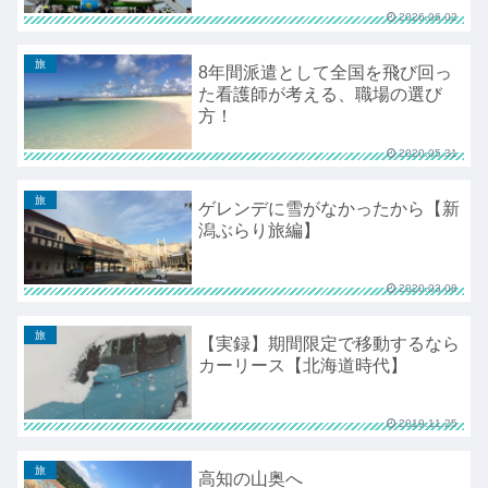
2026.06.02
旅
8年間派遣として全国を飛び回っ
た看護師が考える、職場の選び
方！
2020.05.31
旅
ゲレンデに雪がなかったから【新
潟ぶらり旅編】
2020.03.08
旅
【実録】期間限定で移動するなら
カーリース【北海道時代】
2019.11.25
旅
高知の山奥へ