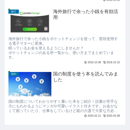
海外旅行で余った小銭を有効活
旅行
用
海外旅行で余った小銭をポケットチェンジを使って、普段使用す
る電子マネーに変換。
眠っているお金を使えるようにしませんか？
ポケットチェンジのある所一覧から、使い方までまとめていま
す。
2019.10.08
2019.10.10
国の制度を使う本を読んでみま
節約
した
国の制度についてわかりやすく書いた本をご紹介！読書が苦手な
方にもわかるようにマンガや可愛いイラスト付きです。お金がな
くて困っていたり、仕事をしているけど親の介護で大変な方必見
の本です。是非読んでみる価値アリですよ。
2020.02.21
2020.03.08