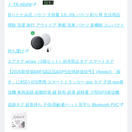
ト TR-AD4W
折りたたみ式 バケツ,大容量 12L 20L バケツ 釣り用 生活用品
掃除 洗濯 旅行 アウトドア 車載 洗車 バケツ 多機能 コンパクト
持ち運び
エアタグ airtag（2個セット）紛失防止タグ スマートタグ
【2025新登場&MFI認証品&GPS全球超強信号】(Appleの「探
す」に対応) IOS専用 スマートトラッカー gps タグ 子供 gps発
信機 車両追跡 盗難対策 鍵 財布 超薄 超軽量 小型GPS発信機
追跡タグ 超長持ち 子供/高齢者/ペット見守り Bluetooth PVC