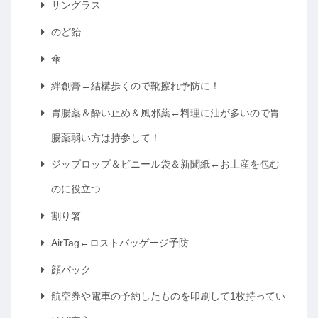
サングラス
のど飴
傘
絆創膏←結構歩くので靴擦れ予防に！
胃腸薬＆酔い止め＆風邪薬←料理に油が多いので胃
腸薬弱い方は持参して！
ジップロップ＆ビニール袋＆新聞紙←お土産を包む
のに役立つ
割り箸
AirTag←ロストバッゲージ予防
顔パック
航空券や電車の予約したものを印刷して1枚持ってい