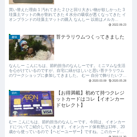
買い替えた理由 1 汚れてきた 2 ひと回り大きい物が欲しかった 3
珪藻土マットの角が割れてきた 4 水分の吸収が悪くなってきた イ
オンブランドの珪藻土マットの購入 なんしー 以前はメルカ...
2022.09.23
苔テラリウムつくってきました
趣味
なんしー こんにちは、節約担当のなんしーです。ミニマムな生活
を心がけているのですが、自宅に緑がほしいと思い苔テラリウム
のワークショップに参加してきました。 むー 自分で飾りたいフィ
ギアを持っていっても味がでるので、オリジナルの苔テ...
2020.03.09
2020.05.28
【お得満載】初めて持つクレジ
節約
ットカードはコレ【イオンカー
ドセレクト】
むー こんにちは、節約担当のなんしーです。今回は、イオンカー
ドについてご紹介していきます。イオンカード保有歴は13年、20
歳から使っているので【ヘビーユーザー】ですね。このカードが
お得な理由を掘り下げていきます。 むー イオンカー...
2019.11.30