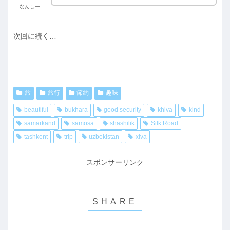
なんしー
次回に続く…
旅
旅行
節約
趣味
beautiful
bukhara
good security
khiva
kind
samarkand
samosa
shashilik
Silk Road
tashkent
trip
uzbekistan
xiva
スポンサーリンク