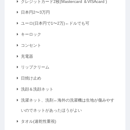
クレジットカード2枚(Mastercard ＆VISAcard )
日本円2〜3万円
ユーロ(日本円で1〜2万)←ドルでも可
キーロック
コンセント
充電器
リップクリーム
日焼け止め
洗顔＆洗顔ネット
洗濯ネット、洗剤←海外の洗濯機は生地が傷みやす
いのでネットがあったほうがよい
タオル(速乾性重視)