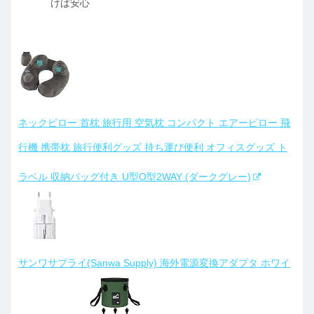
けば安心
ネックピロー 首枕 旅行用 空気枕 コンパクト エアーピロー 飛
行機 携帯枕 旅行便利グッズ 持ち運び便利 オフィスグッズ ト
ラベル 収納バッグ付き U型O型2WAY (ダークグレー)
サンワサプライ(Sanwa Supply) 海外電源変換アダプタ ホワイ