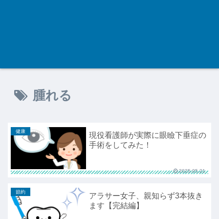
腫れる
健康
現役看護師が実際に眼瞼下垂症の
手術をしてみた！
2025.05.21
節約
アラサー女子、親知らず3本抜き
ます【完結編】